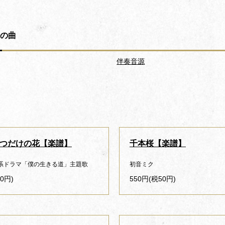
の曲
伴奏音源
つだけの花【楽譜】
千本桜【楽譜】
系ドラマ「僕の生きる道」主題歌
初音ミク
0円)
550円(税50円)