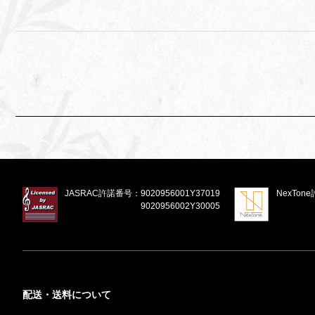
JASRAC許諾番号：
9020956001Y37019
NexTon
9020956002Y30005
配送・送料について