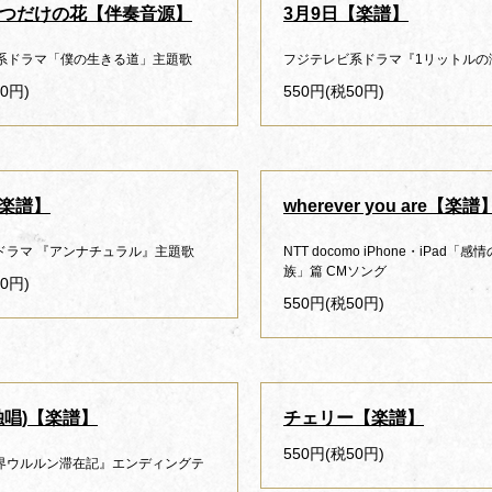
つだけの花【伴奏音源】
3月9日【楽譜】
系ドラマ「僕の生きる道」主題歌
フジテレビ系ドラマ『1リットルの
0円)
550円(税50円)
【楽譜】
wherever you are【楽譜
曜ドラマ 『アンナチュラル』主題歌
NTT docomo iPhone・iPad「
族」篇 CMソング
0円)
550円(税50円)
独唱)【楽譜】
チェリー【楽譜】
550円(税50円)
世界ウルルン滞在記』エンディングテ