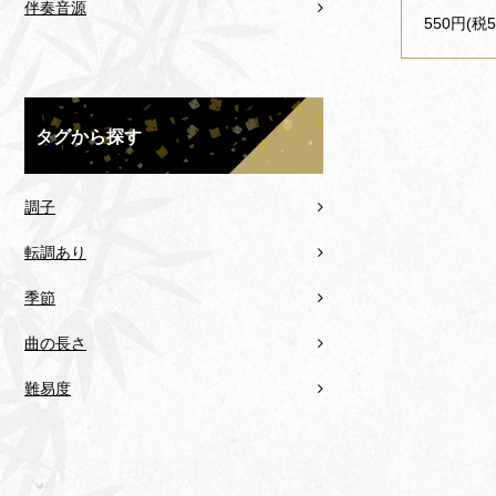
伴奏音源
550円(税5
タグから探す
調子
転調あり
季節
曲の長さ
難易度