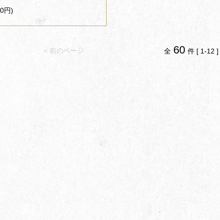
0円)
60
< 前のページ
全
件 [ 1-12 ]