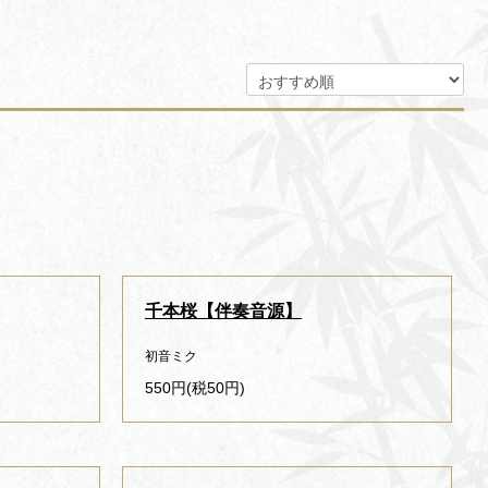
千本桜【伴奏音源】
初音ミク
550円(税50円)