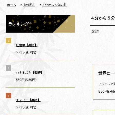
ホーム
>
曲の長さ
>
４分から５分の曲
４分から５分
ランキング
楽譜
1
紅蓮華【楽譜】
550円(税50円)
2
ハナミズキ【楽譜】
世界に一
550円(税50円)
フジテレビ
550円(税5
3
チェリー【楽譜】
550円(税50円)