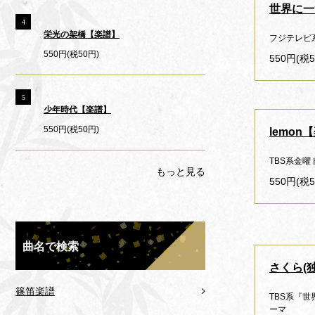
世界に一
4
栄光の架橋【楽譜】
フジテレビ
550円(税50円)
550円(税5
5
少年時代【楽譜】
550円(税50円)
lemon
TBS系金
もっと見る
550円(税5
曲名で検索
さくら(
篠笛楽譜
TBS系『
ーマ