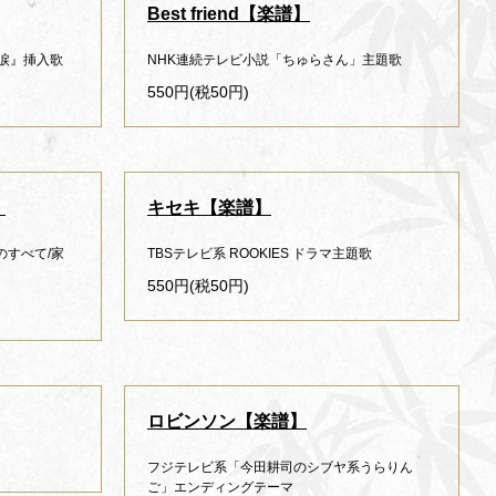
Best friend【楽譜】
涙』挿入歌
NHK連続テレビ小説「ちゅらさん」主題歌
550円(税50円)
】
キセキ【楽譜】
感情のすべて/家
TBSテレビ系 ROOKIES ドラマ主題歌
550円(税50円)
ロビンソン【楽譜】
フジテレビ系「今田耕司のシブヤ系うらりん
ご」エンディングテーマ