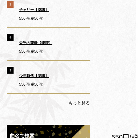
3
チェリー【楽譜】
550円(税50円)
4
栄光の架橋【楽譜】
550円(税50円)
5
少年時代【楽譜】
550円(税50円)
もっと見る
曲名で検索
550円(税