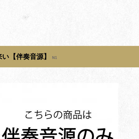
来い【伴奏音源】
N1