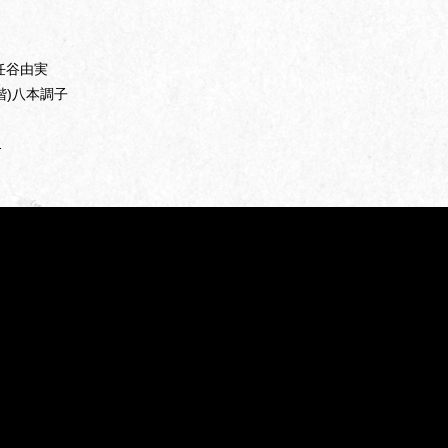
任谷由実
階)八本調子
1