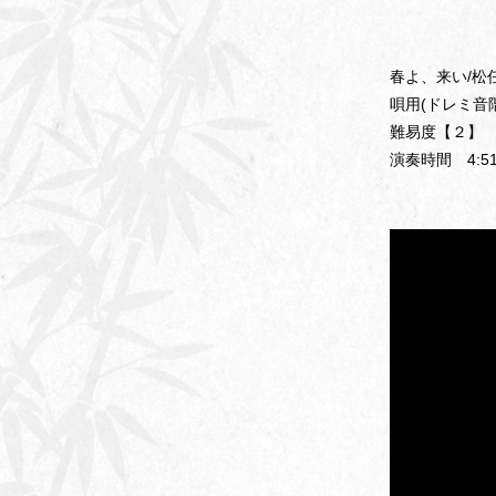
春よ、来い/松
唄用(ドレミ音
難易度【２】
演奏時間 4:5