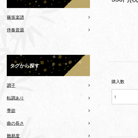
篠笛楽譜
伴奏音源
タグから探す
購入数
調子
転調あり
季節
曲の長さ
難易度