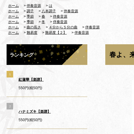
ホーム
>
伴奏音源
>
は
ホーム
>
調子
>
八本調子
>
伴奏音源
ホーム
>
季節
>
春
>
伴奏音源
ホーム
>
季節
>
冬
>
伴奏音源
ホーム
>
曲の長さ
>
４分から５分の曲
>
伴奏音源
ホーム
>
難易度
>
難易度【２】
>
伴奏音源
春よ、
ランキング
1
紅蓮華【楽譜】
550円(税50円)
2
ハナミズキ【楽譜】
550円(税50円)