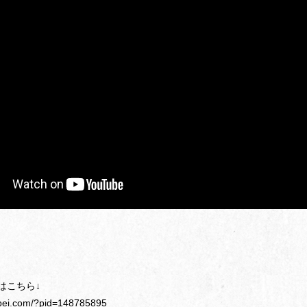
はこちら↓
ippei.com/?pid=148785895