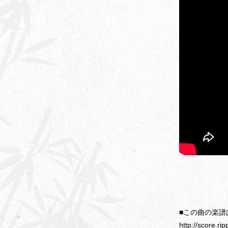
■この曲の楽譜
http://score.r