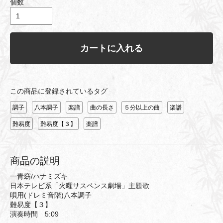
個数
カートに入れる
この商品に登録されているタグ
調子
八本調子
楽譜
曲の長さ
５分以上の曲
楽譜
難易度
難易度【３】
楽譜
商品の説明
一青窈/ハナミズキ
日本テレビ系「火曜サスペンス劇場」主題歌
唄用(ドレミ音階)八本調子
難易度【３】
演奏時間 5:09