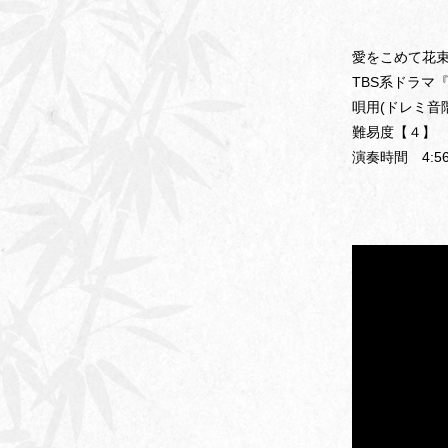
愛をこめて花束を/
TBS系ドラマ
唄用(ドレミ音
難易度【４】
演奏時間 4:5