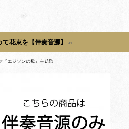
めて花束を【伴奏音源】
J1
ラマ『エジソンの母』主題歌