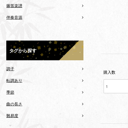
篠笛楽譜
伴奏音源
タグから探す
調子
購入数
転調あり
季節
曲の長さ
難易度