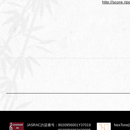
http://score.r
JASRAC許諾番号：
9020956001Y37019
NexTon