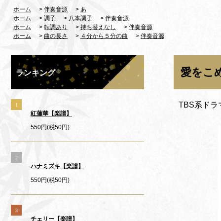
ホーム
>
伴奏音源
>
あ
ホーム
>
調子
>
八本調子
>
伴奏音源
ホーム
>
転調あり
>
持ち替えなし
>
伴奏音源
ホーム
>
曲の長さ
>
４分から５分の曲
>
伴奏音源
愛をこ
ランキング
TBS系ド
1
紅蓮華【楽譜】
550円(税50円)
2
ハナミズキ【楽譜】
550円(税50円)
3
チェリー【楽譜】