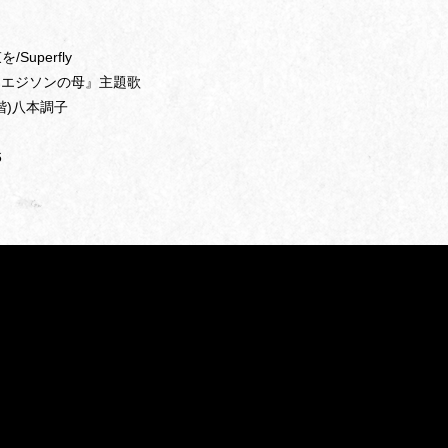
Superfly
『エジソンの母』主題歌
階)八本調子
6