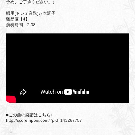
予め、ご了承ください。）
唄用(ドレミ音階)八本調子
難易度【4】
演奏時間 2:08
■この曲の楽譜はこちら↓
http://score.rippei.com/?pid=143267757