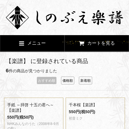
メニュー
カートを見る
【楽譜】 に登録されている商品
6
件の商品が見つかりました
おすすめ順
価格順
新着順
手紙 ～拝啓 十五の君へ～
千本桜【楽譜】
【楽譜】
550円(税50円)
550円(税50円)
初音ミク
NHKみんなのうた（2008年8-9月
の歌）