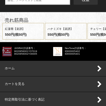
売れ筋商品
紅蓮華【楽譜】
ハナミズキ【楽譜】
チェリー【
550円(税50円)
550円(税50円)
550円(税5
JASRAC許諾番号：
NexTone許諾番号：
9020956001Y37019
ID000005402
9020956002Y30005
ID000005401
ホーム
カートを見る
特定商取引法に基づく表記