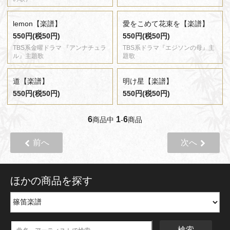
lemon【楽譜】
愛をこめて花束を【楽譜】
550円(税50円)
550円(税50円)
TBS系金曜ドラマ 『アンナチュラ
TBS系ドラマ『エジソンの母』主
ル』主題歌
題歌
道【楽譜】
明け星【楽譜】
550円(税50円)
550円(税50円)
6
1
6
商品中
-
商品
前へ
次へ
ほかの商品を探す
検索